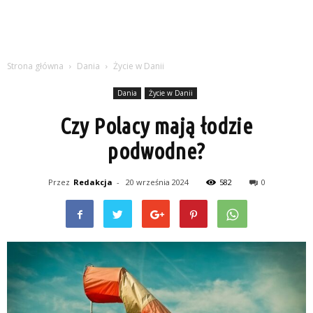
Strona główna
Dania
Życie w Danii
Dania
Życie w Danii
Czy Polacy mają łodzie
podwodne?
Przez
Redakcja
-
20 września 2024
582
0