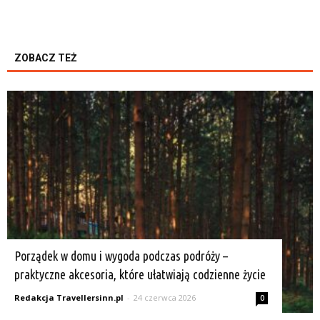
ZOBACZ TEŻ
K
Porządek w domu i wygoda podczas podróży –
praktyczne akcesoria, które ułatwiają codzienne życie
Redakcja Travellersinn.pl
-
24 czerwca 2026
0