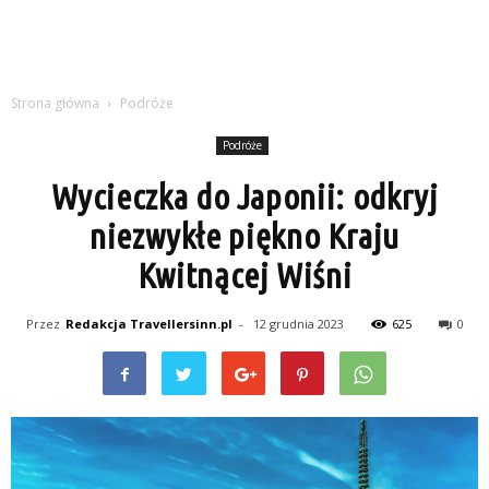
Strona główna
Podróże
Podróże
Wycieczka do Japonii: odkryj
niezwykłe piękno Kraju
Kwitnącej Wiśni
Przez
Redakcja Travellersinn.pl
-
12 grudnia 2023
625
0