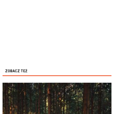
ZOBACZ TEŻ
K